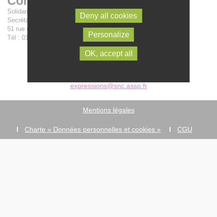
Contactez-nous
Solidarités nouvelles face au chômage
Deny all cookies
Secrétariat national :
51 rue de la Fédération - 75015 Paris
Personalize
Tél : 01 42 47 13 40
OK, accept all
© 2019 - Solidarités nouvelles face au chômage -
expressions@snc.asso.fr
Mentions légales
Charte « Données personnelles et cookies »
CGU