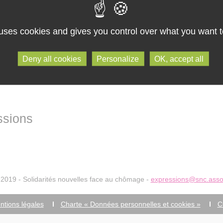
rnant les opportunités d'emploi en tenant compte de mon âge, de mes co
 uses cookies and gives you control over what you want t
Deny all cookies
Personalize
OK, accept all
sions
2019 - Solidarités nouvelles face au chômage -
expressions@snc.asso.
ntions légales
Charte « Données personnelles et cookies »
C