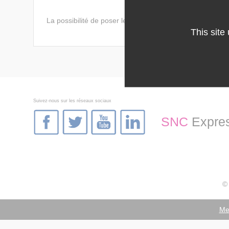
La possibilité de poser les différentes questions conce
This site
Suivez-nous sur les réseaux sociaux
SNC
Expres
© 
Me