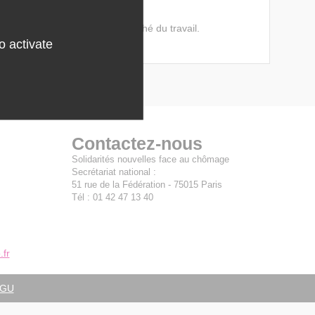
mpétences et de l'offre du marché du travail.
o activate
Contactez-nous
Solidarités nouvelles face au chômage
Secrétariat national :
51 rue de la Fédération - 75015 Paris
Tél : 01 42 47 13 40
fr
GU