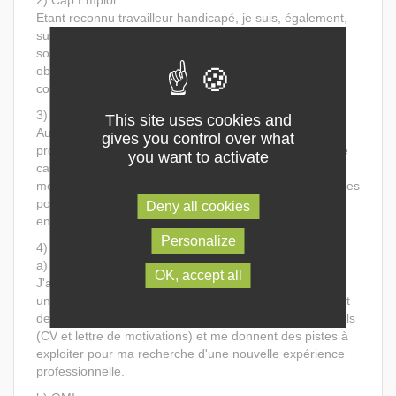
2) Cap Emploi
Etant reconnu travailleur handicapé, je suis, également,
suivi par Cap Emploi. Là encore, je je suis obligé de
solliciter un rendez-vous avec ma conseillère si je veux
obtenir des pistes de sa part. A ce jour, aucune piste
concrète ne m'a été proposée.
3) APEC
This site uses cookies and
Au début de ma recherche, j'ai suivi l'accompagnement
gives you control over what
proposé par l'APEC. Cet accompagnement m'a été utile
you want to activate
car il m'a permis d'améliorer mon CV et ma lettre de
motivations mais aussi d'obtenir les outils et les méthodes
pour bien effectuer ma recherche et me préparer aux
Deny all cookies
entretiens
Personalize
4) Autres structures
a) SNC
OK, accept all
J'apprécie l'accompagnement proposé par SNC car j'ai
un suivi régulier de la part des bénévoles qui s'occupent
de moi. Ces derniers m'ont permis d'améliorer mes outils
(CV et lettre de motivations) et me donnent des pistes à
exploiter pour ma recherche d'une nouvelle expérience
professionnelle.