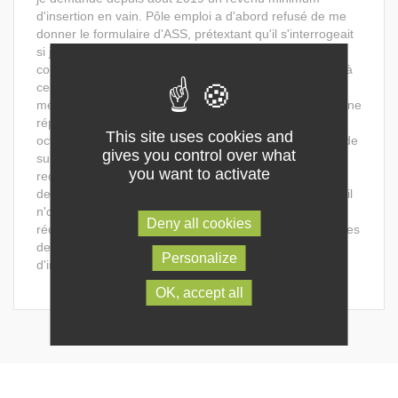
d'insertion en vain. Pôle emploi a d'abord refusé de me
donner le formulaire d'ASS, prétextant qu'il s'interrogeait
si j'avais droit à un recalcule de mes droits, j'ai eu des
courriers de refus de rechargement d'ARE. Pour parer à
ces dysfonctionnements administratifs, j'ai fait appel au
médiateur Pole emploi qui a mis un mois a me fournir une
réponse négative aussi. Il ne m'a été donné que mi-
This site uses cookies and
octobre le formulaire pour la demande d'ASS. J'ai tout de
gives you control over what
suite rempli ce dossier et envoyer ce dossier en lettre
you want to activate
recommandée avec AR. Depuis, je reçois des courriers
de relance de la part de Pole emploi car apparemment il
n'ont pas reçu le dossier(alors que j'ai reçu l'accusé de
Deny all cookies
réception le 16 octobre). Tout est fait pour décourager les
demandeurs d'emploi d'accéder à leur simple droit
Personalize
d'insertion.
OK, accept all