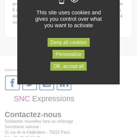
professeurs contractuels pour des contrats de moins que
6 mois des que les profs vont se voir attribuer des droits
This site uses cookies and
de chômage inférieur au RSA et que ces profs auraient 4
gives you control over what
voir 6 mois à attendre afin de toucher le RSA
you want to activate
Deny all cookies
Personalize
OK, accept all
Suivez-nous sur les réseaux sociaux
SNC
Expressions
Contactez-nous
Solidarités nouvelles face au chômage
Secrétariat national :
51 rue de la Fédération - 75015 Paris