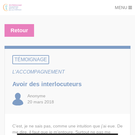
MENU
Retour
TÉMOIGNAGE
L’ACCOMPAGNEMENT
Avoir des interlocuteurs
Anonyme
20 mars 2018
C’est, je ne sais pas, comme une intuition que j’ai eue. De
me dire, il faut que je m’entoure. Surtout ne pas me