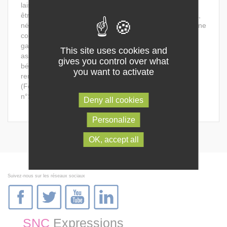
laisser piéger. J’avais peur de me renfermer, et ça peut
être catastrophique. C’était une précaution, plus que ça,
nécessaire. Il se trouve que déjà à Pôle Emploi j’ai eu une
conseillère très disponible et à l’écoute. Ce n’est pas
gagné quand même. Et j’ai pris contact avec (une
This site uses cookies and
association) dont on m’avait parlé. Ça, ça s’appelle
gives you control over what
bétonner (rires). Voilà, j’ai construit cette espèce de
you want to activate
rempart autour de moi.
(Femme, 33 ans, baccalauréat, 26 mois de chômage,
n°S14).
Deny all cookies
Personalize
OK, accept all
Suivez-nous sur les réseaux sociaux
SNC
Expressions